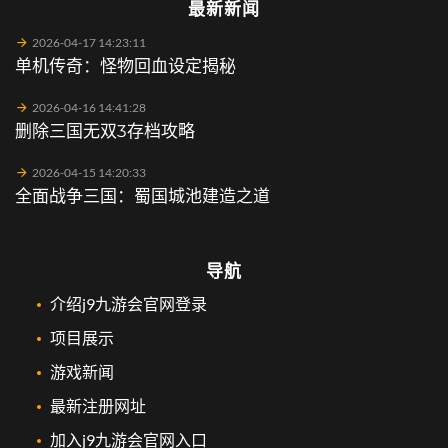
最新新闻
2026-04-17 14:23:11
单机传奇：怪物回血设定揭秘
2026-04-16 14:41:28
删除三国无双3存档攻略
2026-04-15 14:20:33
全面战争三国：蜀国城池建造之道
导航
介绍j9九游会官网登录
项目展示
游戏新闻
最新注册网址
加入j9九游会官网入口