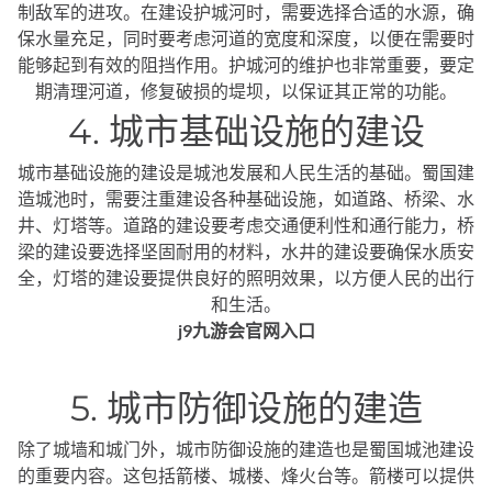
制敌军的进攻。在建设护城河时，需要选择合适的水源，确
保水量充足，同时要考虑河道的宽度和深度，以便在需要时
能够起到有效的阻挡作用。护城河的维护也非常重要，要定
期清理河道，修复破损的堤坝，以保证其正常的功能。
4. 城市基础设施的建设
城市基础设施的建设是城池发展和人民生活的基础。蜀国建
造城池时，需要注重建设各种基础设施，如道路、桥梁、水
井、灯塔等。道路的建设要考虑交通便利性和通行能力，桥
梁的建设要选择坚固耐用的材料，水井的建设要确保水质安
全，灯塔的建设要提供良好的照明效果，以方便人民的出行
和生活。
j9九游会官网入口
5. 城市防御设施的建造
除了城墙和城门外，城市防御设施的建造也是蜀国城池建设
的重要内容。这包括箭楼、城楼、烽火台等。箭楼可以提供