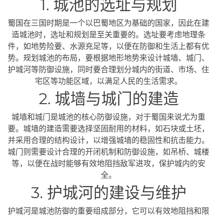
1. 城池的选址与规划
蜀国在三国时期是一个以巴蜀地区为基础的国家，因此在建
造城池时，选址和规划是至关重要的。选址要考虑地理条
件，如地势险要、水源充足等，以便在防御和生活上都有优
势。规划城池的布局，要根据地形地势来设计城墙、城门、
护城河等防御设施，同时要合理划分城内的街道、市场、住
宅区等功能区域，以满足人民的生活需求。
2. 城墙与城门的建造
城墙和城门是城池的核心防御设施，对于蜀国来说尤为重
要。城墙的建造需要选择坚固耐用的材料，如石块或土坯，
并采用合理的结构设计，以增强城墙的稳固性和抗击能力。
城门则需要设计合理的开闭机制和防御设施，如吊桥、城楼
等，以便在战时能够有效地阻挡敌军进攻，保护城内的安
全。
3. 护城河的建设与维护
护城河是城池防御的重要组成部分，它可以有效地阻挡和限